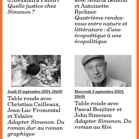
d’Alexandra Fabbri
avec Nouria Behloul
Quelle justice chez
et Antoinette
Simenon ?
Rychner
Quatrième rendez-
vous entre nature et
littérature : d’une
écopoétique à une
écopolitique
Jeudi 19 septembre 2024, 19h00
Mercredi 4 septembre 2024,
19h00
Table ronde avec
Table ronde avec
Christian Cailleaux,
Pascal Bonitzer et
Jean-Luc Fromental
John Simenon
et Yslaire
Adapter Simenon. Du
Adapter Simenon. Du
roman au film
roman dur au roman
graphique