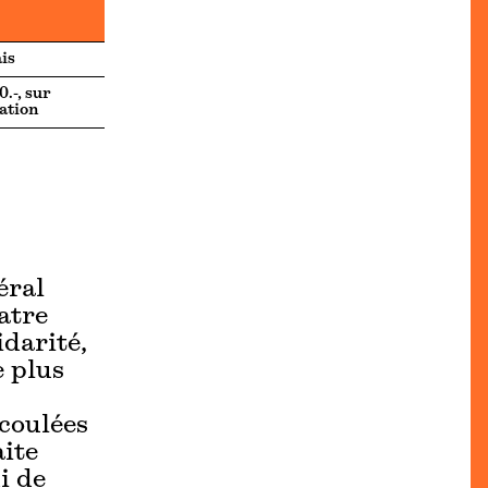
is
.-, sur
ation
éral
uatre
idarité,
e plus
écoulées
aite
i de