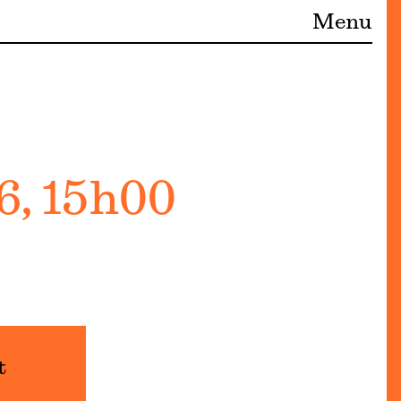
Menu
, 15h00
t