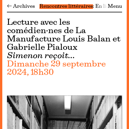
← Archives
Rencontres littéraires
En lien
Menu
Archi
Lecture avec les
comédien·nes de La
Manufacture Louis Balan et
Gabrielle Pialoux
Simenon reçoit…
Dimanche 29 septembre
2024, 18h30