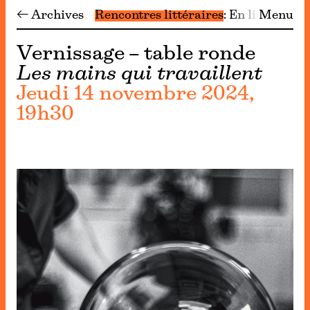
← Archives
Rencontres littéraires
En lien
Menu
Archi
Vernissage – table ronde
Les mains qui travaillent
Jeudi 14 novembre 2024,
19h30