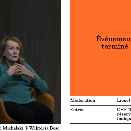
Événemen
terminé
Modération
Lionel
Entrée
CHF 10
réserv
indisp
n Michalski © Wiktoria Bosc