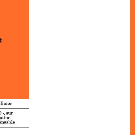
t
 Baier
.-, sur
ation
ensable