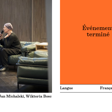
Événemen
terminé
Langue
França
Jan Michalski, Wiktoria Bosc