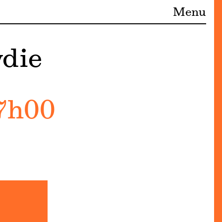
Menu
ydie
17h00