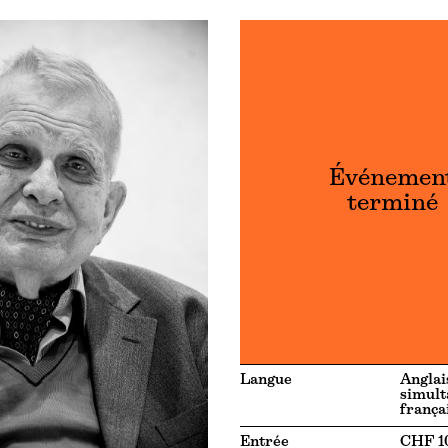
Événemen
terminé
Langue
Anglai
simul
frança
Entrée
CHF 10