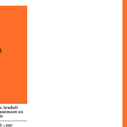
t
s, traduit
tanément en
is
.-, sur