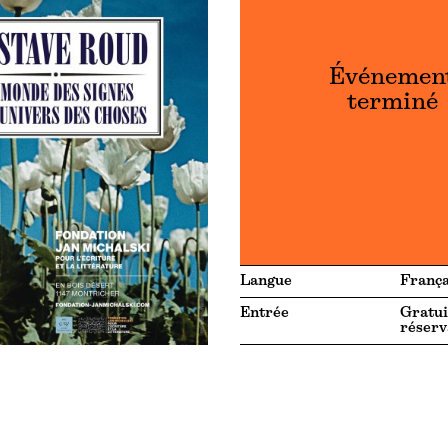
Événemen
terminé
Langue
França
Entrée
Gratui
réserv