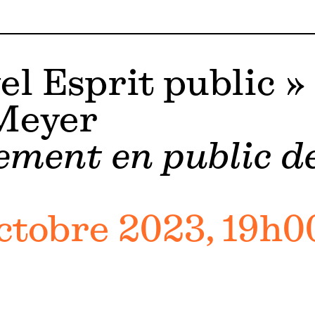
l Esprit public »
Meyer
ement en public d
octobre 2023, 19h0