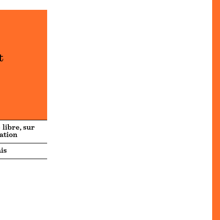
t
 libre, sur
ation
is