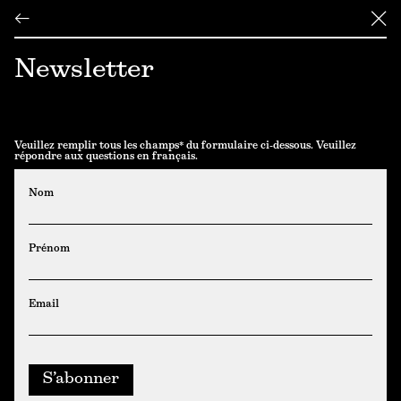
←
╳
Newsletter
Veuillez remplir tous les champs* du formulaire ci-dessous. Veuillez
répondre aux questions en français.
Nom
Prénom
Email