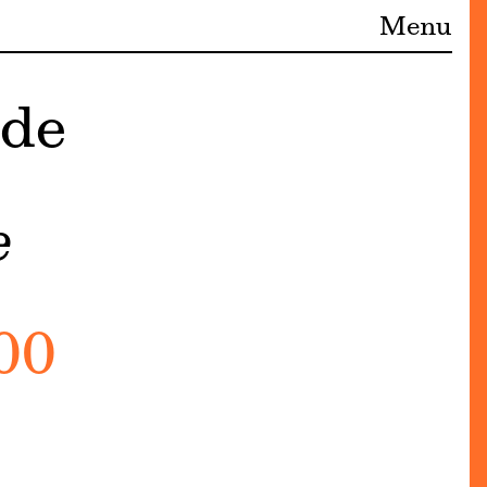
Menu
 de
e
00