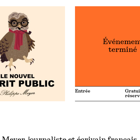
Événemen
terminé
Entrée
Gratui
réserv