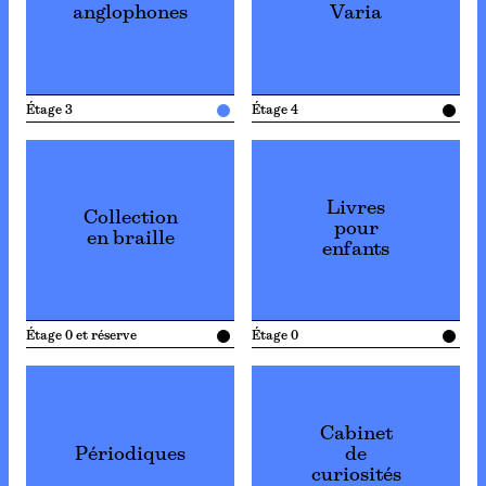
anglophones
Varia
Étage 3
Étage 4
Livres
Collection
pour
en braille
enfants
Étage 0 et réserve
Étage 0
Cabinet
Périodiques
de
curiosités