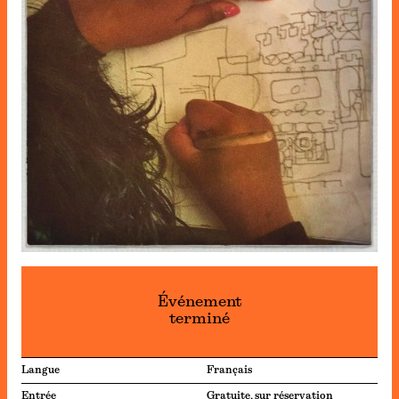
Événement
terminé
Langue
Français
Entrée
Gratuite, sur réservation