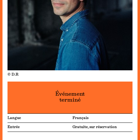
© D.R
Événement
terminé
Langue
Français
Entrée
Gratuite, sur réservation