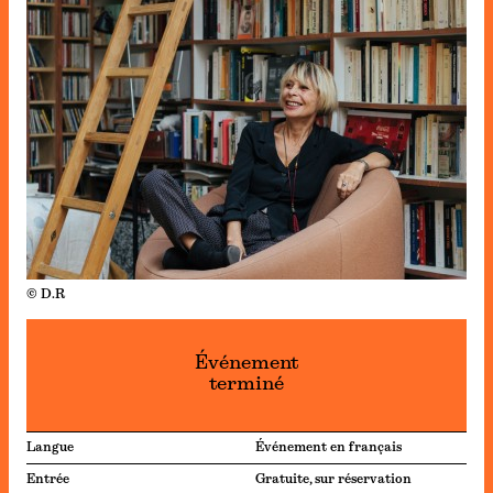
© D.R
Événement
terminé
Langue
Événement en français
Entrée
Gratuite, sur réservation