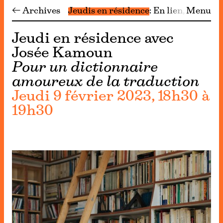
← Archives
Jeudis en résidence
En lien
Menu
Archive
Jeudi en résidence avec
Josée Kamoun
Pour un dictionnaire
amoureux de la traduction
Jeudi 9 février 2023, 18h30 à
19h30