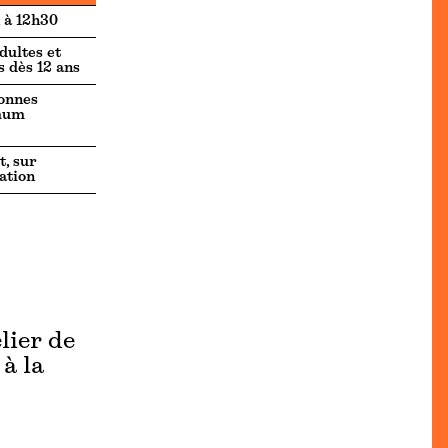
 à 12h30
dultes et
s dès 12 ans
onnes
mum
t, sur
ation
elier de
à la