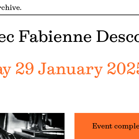
chive
vec Fabienne Desc
 29 January 2025
Event compl