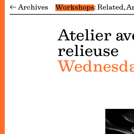
← Archives
Workshops
Related
Ar
Atelier a
relieuse
Wednesday