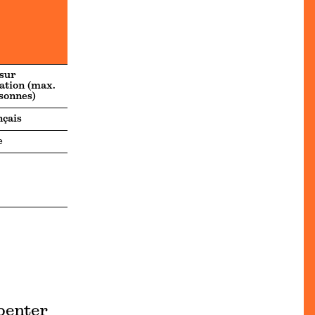
 sur
ation (max.
sonnes)
nçais
e
penter