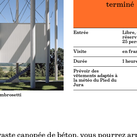
terminé
Entrée
Libre,
réserv
25 per
Visite
en fra
Durée
1 heur
Prévoir des
vêtements adaptés à
la météo du Pied du
Jura
mbrosetti
vaste canopée de béton, vous pourrez ar