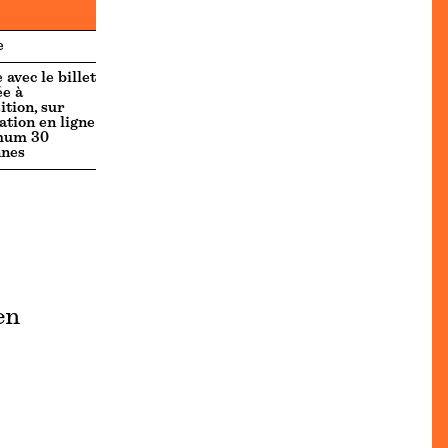
e
 avec le billet
ée à
ition, sur
ation en ligne
mum 30
nnes
en