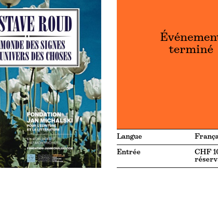
Événemen
terminé
Langue
França
Entrée
CHF 10
réserv