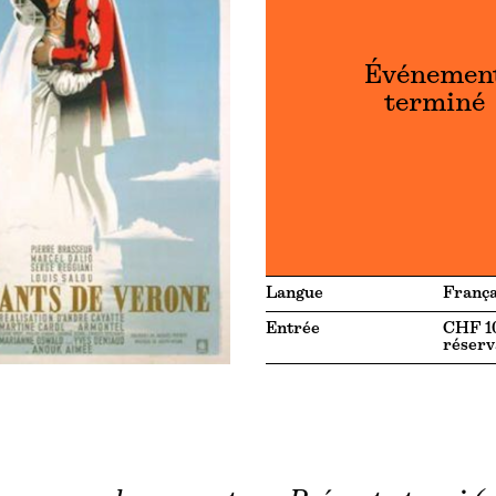
Événemen
terminé
Langue
França
Entrée
CHF 10
réserv