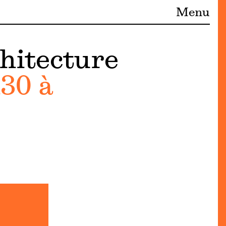
Menu
chitecture
h30 à