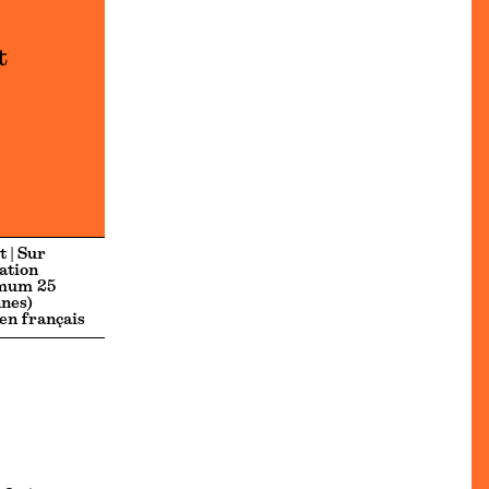
t
t | Sur
ation
mum 25
nes)
 en français