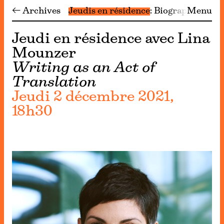
← Archives
Jeudis en résidence
Biographie
Menu
Arch
Jeudi en résidence avec Lina
Mounzer
Writing as an Act of
Translation
Jeudi 2 décembre 2021,
18h30