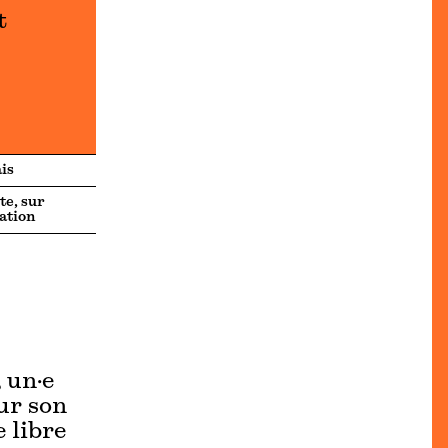
t
is
te, sur
ation
 un·e
ur son
e libre