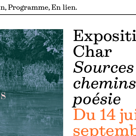
on
Programme
En lien
Exposit
Char
Sources
chemins
poésie
Du 14 ju
septemb