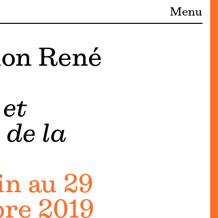
Menu
ion René
 et
 de la
in au 29
re 2019