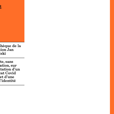
t
thèque de la
ion Jan
ski
te, sans
ation, sur
tation d’un
icat Covid
 et d’une
d’identité