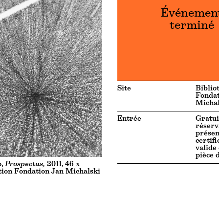
Événemen
terminé
Site
Biblio
Fondat
Michal
Entrée
Gratui
réserv
présen
certif
valide
pièce 
o,
Prospectus,
2011, 46 x
tion Fondation Jan Michalski