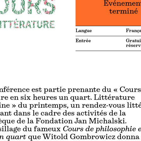
Événemen
terminé
Langue
França
Entrée
Gratui
réserv
nférence est partie prenante du
«
Cours
ure en six heures un quart. Littérature
ine
»
du printemps, un rendez-vous litt
vant dans le cadre des activités de la
èque de la Fondation Jan Michalski.
sillage du fameux
Cours de philosophie e
n quart
que Witold Gombrowicz donna