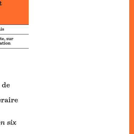
t
is
te, sur
ation
 de
éraire
n six