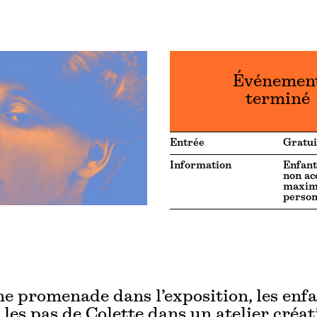
Événemen
terminé
Entrée
Gratui
Information
Enfant
non ac
maxim
perso
e promenade dans l’exposition, les enf
 les pas de Colette dans un atelier créati