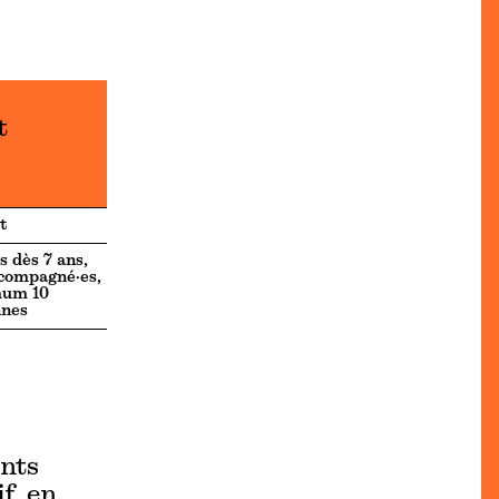
t
t
s dès 7 ans,
compagné·es,
um 10
nnes
ants
f, en