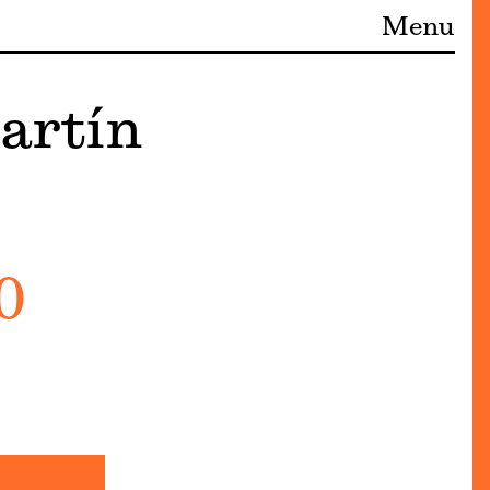
Menu
artín
0