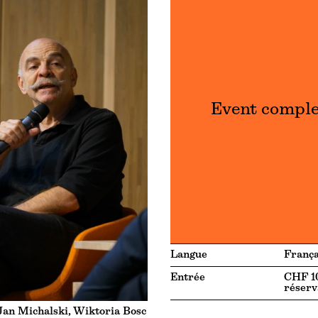
Event compl
Langue
França
Entrée
CHF 10
réserv
Jan Michalski, Wiktoria Bosc