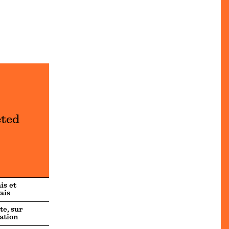
eted
is et
ais
te, sur
ation