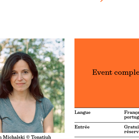
Event compl
Langue
França
portug
Entrée
Gratui
réserv
n Michalski © Tonatiuh