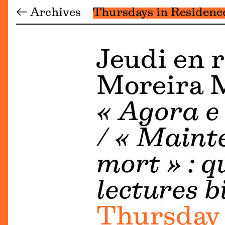
← Archives
Thursdays in Residenc
Jeudi en 
Moreira 
« Agora e
/ « Mainte
mort » : q
lectures b
Thursday 1