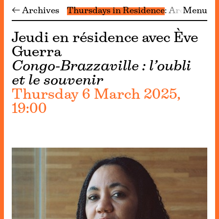
← Archives
Thursdays in Residence
Archive
Menu
Jeudi en résidence avec Ève
Guerra
Congo-Brazzaville : l’oubli
et le souvenir
Thursday 6 March 2025,
19:00