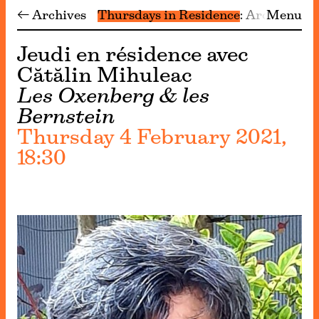
← Archives
Thursdays in Residence
Archive
Menu
Jeudi en résidence avec
Cătălin Mihuleac
Les Oxenberg & les
Bernstein
Thursday 4 February 2021,
18:30