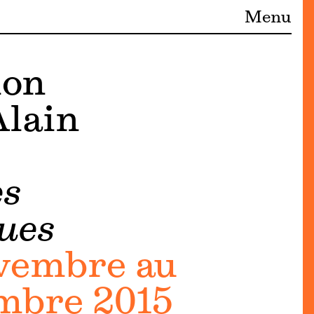
Menu
ion
Alain
es
ues
vembre au
mbre 2015