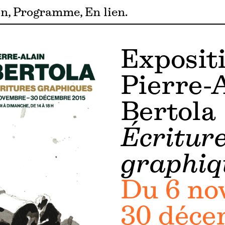
on
Programme
En lien
Exposit
Pierre-
Bertola
Écritur
graphiq
Du 6 no
30 déce