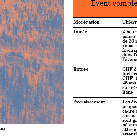
Event compl
Modération
Thier
Durée
2 heur
pause-
de 30 
repas 
fromag
dans l
l’évén
Entrée
CHF 20
tarif r
CHF 10
25 ans 
sur ré
ligne
Avertissement
Les é
propos
cadre 
consac
sont g
néanmo
zny
attiro
attent