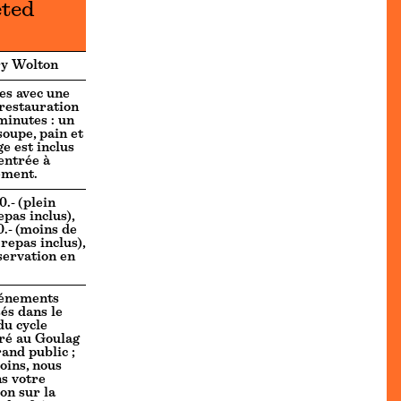
eted
ry Wolton
es avec une
restauration
minutes : un
soupe, pain et
e est inclus
’entrée à
ement.
.- (plein
epas inclus),
.- (moins de
repas inclus),
servation en
vénements
és dans le
du cycle
ré au Goulag
rand public ;
ins, nous
ns votre
ion sur la