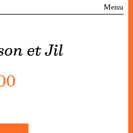
Menu
on et Jil
:00