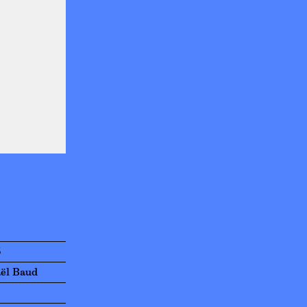
5
aël Baud