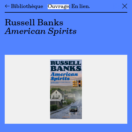
← Bibliothèque
Ouvrage
En lien
╳
Russell Banks
American Spirits