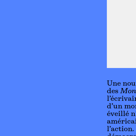
Une nouv
des
Mons
l’écriva
d’un mo
éveillé 
américai
l’action