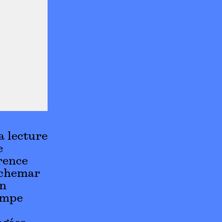
a lecture
e
rence
uchemar
in
campe