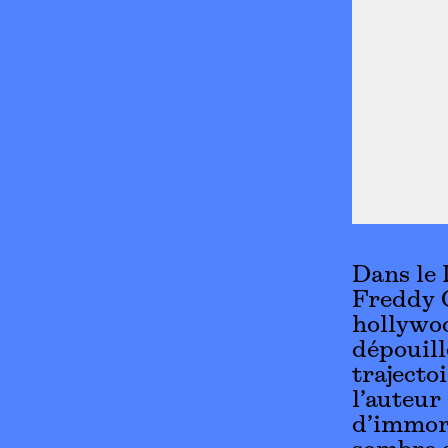
Dans le 
Freddy O
hollywoo
dépouill
trajecto
l’auteur
d’immora