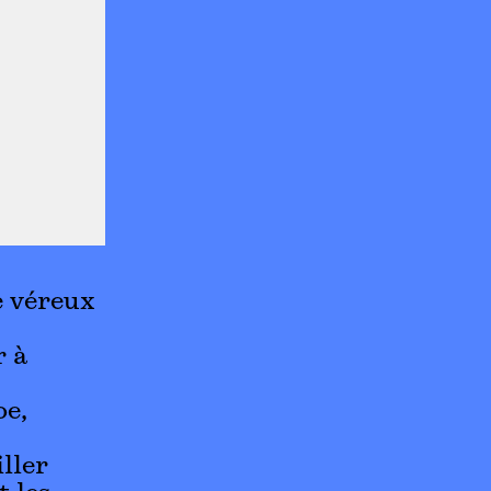
e véreux
r à
oe,
ller