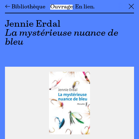
← Bibliothèque
Ouvrage
En lien
╳
Jennie Erdal
La mystérieuse nuance de
bleu