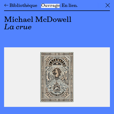
← Bibliothèque
Ouvrage
En lien
╳
Michael McDowell
La crue