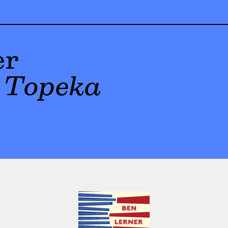
er
e Topeka