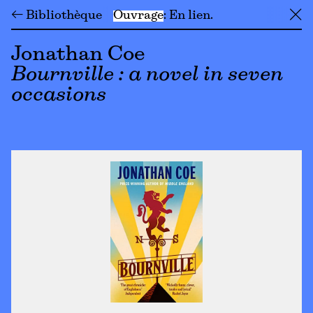
← Bibliothèque
Ouvrage
En lien
╳
Jonathan Coe
Bournville : a novel in seven
occasions