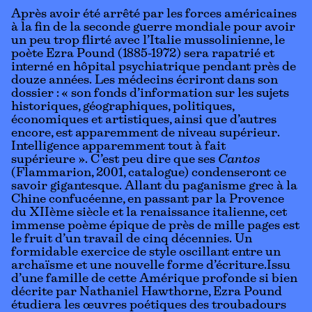
Après avoir été arrêté par les forces américaines
à la fin de la seconde guerre mondiale pour avoir
un peu trop flirté avec l’Italie mussolinienne, le
poète Ezra Pound (1885-1972) sera rapatrié et
interné en hôpital psychiatrique pendant près de
douze années. Les médecins écriront dans son
dossier : « son fonds d’information sur les sujets
historiques, géographiques, politiques,
économiques et artistiques, ainsi que d’autres
encore, est apparemment de niveau supérieur.
Intelligence apparemment tout à fait
supérieure ». C’est peu dire que ses
Cantos
(Flammarion, 2001,
catalogue
) condenseront ce
savoir gigantesque. Allant du paganisme grec à la
Chine confucéenne, en passant par la Provence
du XIIème siècle et la renaissance italienne, cet
immense poème épique de près de mille pages est
le fruit d’un travail de cinq décennies. Un
formidable exercice de style oscillant entre un
archaïsme et une nouvelle forme d’écriture.Issu
d’une famille de cette Amérique profonde si bien
décrite par Nathaniel Hawthorne, Ezra Pound
étudiera les œuvres poétiques des troubadours