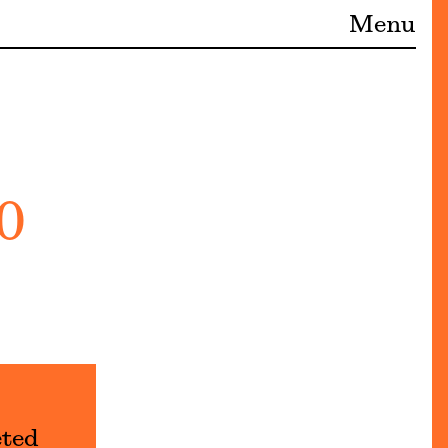
Menu
0
eted