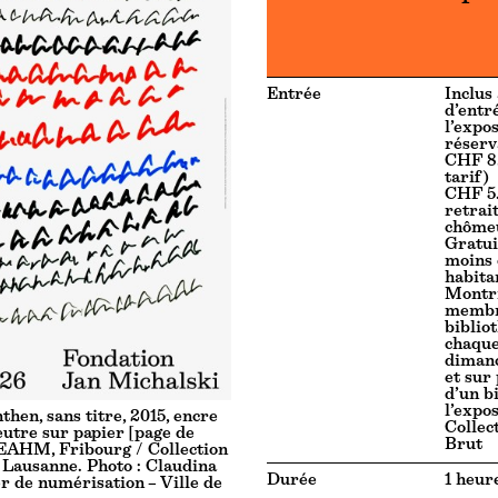
Entrée
Inclus 
d’entr
l’expos
réserv
CHF 8.
tarif)
CHF 5.
retrait
chômeu
Gratui
moins 
habita
Montri
membr
biblio
chaqu
diman
et sur
d’un bi
l’expos
then, sans titre, 2015, encre
Collect
eutre sur papier [page de
Brut
EAHM, Fribourg / Collection
, Lausanne. Photo : Claudina
Durée
1 heur
er de numérisation – Ville de