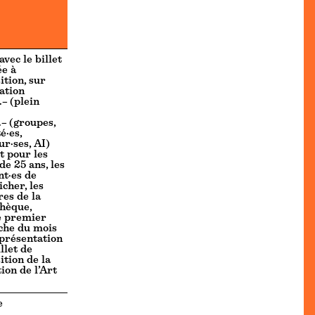
avec le billet
ée à
ition, sur
ation
– (plein
– (groupes,
é·es,
r·ses, AI)
t pour les
de 25 ans, les
nt·es de
cher, les
es de la
thèque,
e premier
che du mois
 présentation
llet de
ition de la
ion de l’Art
e