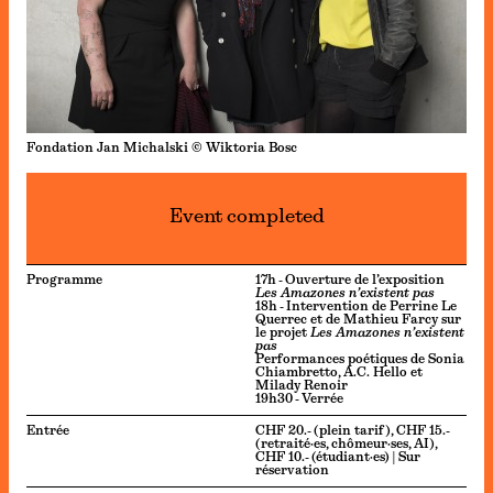
Fondation Jan Michalski © Wiktoria Bosc
Event completed
Programme
17h - Ouverture de l’exposition
Les Amazones n’existent pas
18h - Intervention de Perrine Le
Querrec et de Mathieu Farcy sur
le projet
Les Amazones n’existent
pas
Performances poétiques de Sonia
Chiambretto, A.C. Hello et
Milady Renoir
19h30 - Verrée
Entrée
CHF 20.- (plein tarif), CHF 15.-
(retraité·es, chômeur·ses, AI),
CHF 10.- (étudiant·es) | Sur
réservation