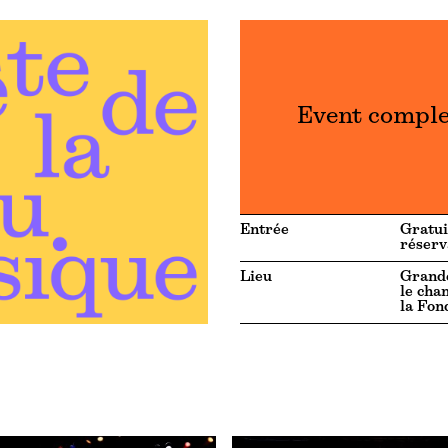
Event compl
Entrée
Gratui
réserv
Lieu
Grande
le cha
la Fon