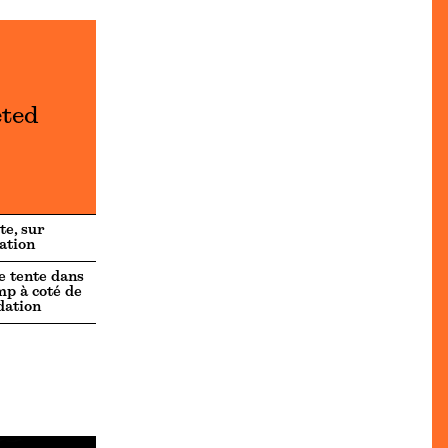
eted
te, sur
ation
 tente dans
mp à coté de
dation