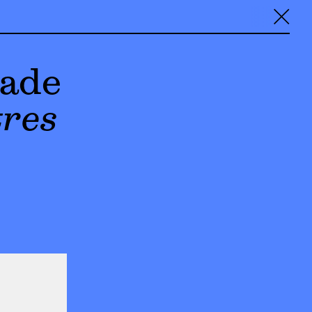
╳
ade
tres