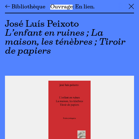
← Bibliothèque
Ouvrage
En lien
╳
José Luís Peixoto
L’enfant en ruines ; La
maison, les ténèbres ; Tiroir
de papiers