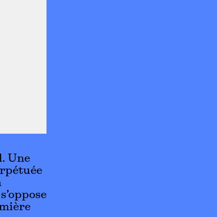
l. Une
erpétuée
n
 s’oppose
emière