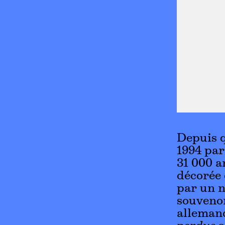
Depuis q
1994 par
31 000 a
décorée 
par un n
souvenon
alleman