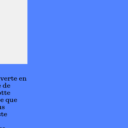
uverte en
é de
otte
ée que
us
ste