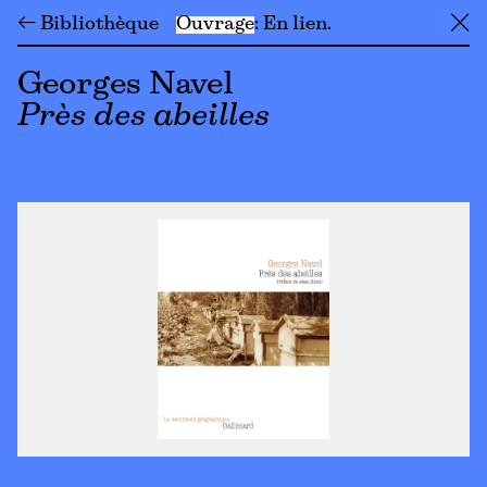
← Bibliothèque
Ouvrage
En lien
╳
Georges Navel
Près des abeilles